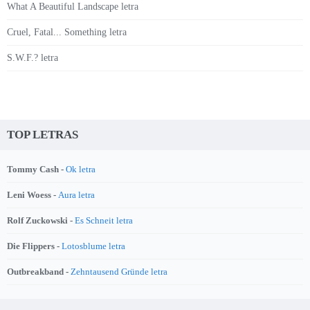
What A Beautiful Landscape letra
Cruel, Fatal... Something letra
S.W.F.? letra
TOP LETRAS
Tommy Cash -
Ok letra
Leni Woess -
Aura letra
Rolf Zuckowski -
Es Schneit letra
Die Flippers -
Lotosblume letra
Outbreakband -
Zehntausend Gründe letra