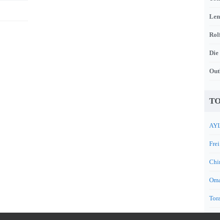
Len
Rol
Die
Out
TO
AYL
Frei
Chi
Oma
Tora