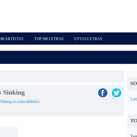
100 ARTISTAS
TOP 100 LETRAS
ENVIA LETRAS
SO
s Sinking
Let
s Sinking en orden alfabetico
TO
Tom