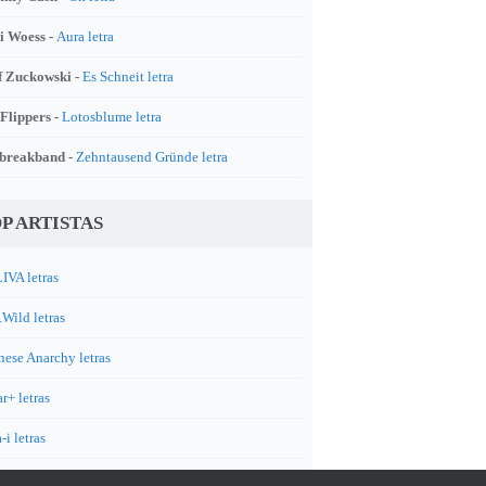
i Woess -
Aura letra
f Zuckowski -
Es Schneit letra
 Flippers -
Lotosblume letra
breakband -
Zehntausend Gründe letra
P ARTISTAS
IVA letras
.Wild letras
nese Anarchy letras
r+ letras
-i letras