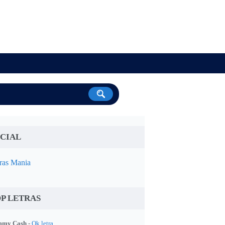
CIAL
ras Mania
P LETRAS
my Cash -
Ok letra