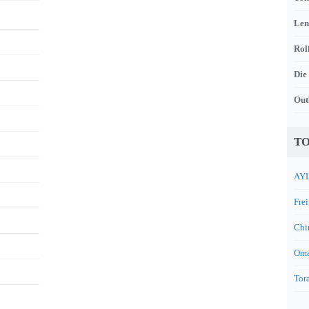
Len
Rol
Die
Out
TO
AYL
Frei
Chi
Oma
Tora