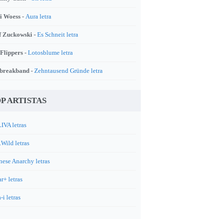
i Woess -
Aura letra
f Zuckowski -
Es Schneit letra
 Flippers -
Lotosblume letra
breakband -
Zehntausend Gründe letra
P ARTISTAS
IVA letras
.Wild letras
nese Anarchy letras
r+ letras
-i letras