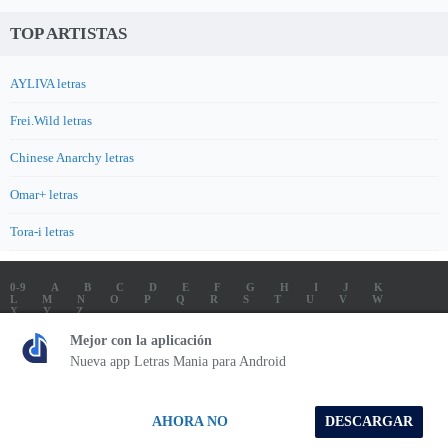
TOP ARTISTAS
AYLIVA letras
Frei.Wild letras
Chinese Anarchy letras
Omar+ letras
Tora-i letras
0-9
A
B
C
D
E
F
G
H
I
J
K
L
M
N
O
P
Q
R
S
T
U
V
W
X
Y
Z
LETRAS
SOUNDTRACK LETRAS
TOP 100 ARTISTAS
Mejor con la aplicación
TOP 100 LETRAS
ENVIA LETRAS
Nueva app Letras Mania para Android
Letrasmania.com - Copyright © 2026 - All Rights Reserved
AHORA NO
DESCARGAR