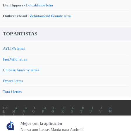
Die Flippers -
Lotosblume letra
Outbreakband -
Zehntausend Gründe letra
TOP ARTISTAS
AYLIVA letras
Frei.Wild letras
Chinese Anarchy letras
Omar+ letras
Tora-i letras
0-9
A
B
C
D
E
F
G
H
I
J
K
L
M
N
O
P
Q
R
S
T
U
V
W
X
Y
Z
LETRAS
SOUNDTRACK LETRAS
TOP 100 ARTISTAS
Mejor con la aplicación
TOP 100 LETRAS
ENVIA LETRAS
Nueva app Letras Mania para Android