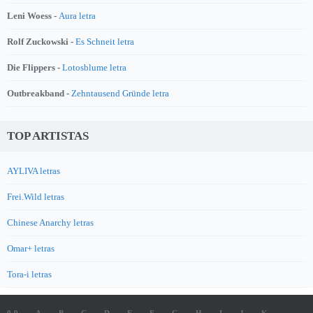
Leni Woess -
Aura letra
Rolf Zuckowski -
Es Schneit letra
Die Flippers -
Lotosblume letra
Outbreakband -
Zehntausend Gründe letra
TOP ARTISTAS
AYLIVA letras
Frei.Wild letras
Chinese Anarchy letras
Omar+ letras
Tora-i letras