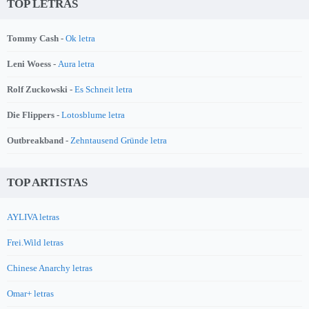
TOP LETRAS
Tommy Cash -
Ok letra
Leni Woess -
Aura letra
Rolf Zuckowski -
Es Schneit letra
Die Flippers -
Lotosblume letra
Outbreakband -
Zehntausend Gründe letra
TOP ARTISTAS
AYLIVA letras
Frei.Wild letras
Chinese Anarchy letras
Omar+ letras