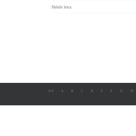
Helele letra
0-9
A
B
C
D
E
F
G
H