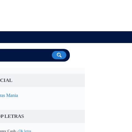
CIAL
ras Mania
P LETRAS
my Cash -
Ok letra