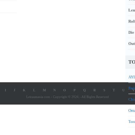
Len
Rol
Die
Out
TO
AYL
Frei
I
J
K
L
M
N
O
P
Q
R
S
T
U
V
Letrasmania.com - Copyright © 2026 - All Rights Reserved
Chi
Oma
Tora