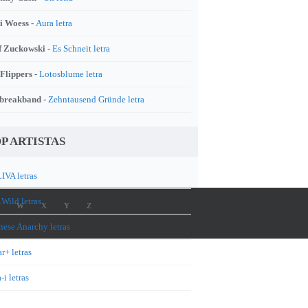
i Woess -
Aura letra
f Zuckowski -
Es Schneit letra
 Flippers -
Lotosblume letra
breakband -
Zehntausend Gründe letra
P ARTISTAS
IVA letras
.Wild letras
W
X
Y
Z
nese Anarchy letras
r+ letras
-i letras