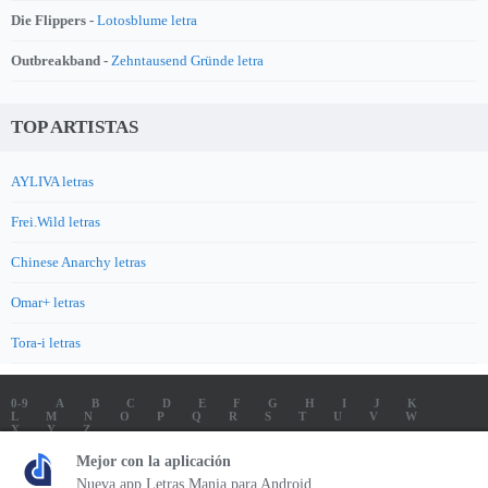
Die Flippers -
Lotosblume letra
Outbreakband -
Zehntausend Gründe letra
TOP ARTISTAS
AYLIVA letras
Frei.Wild letras
Chinese Anarchy letras
Omar+ letras
Tora-i letras
0-9
A
B
C
D
E
F
G
H
I
J
K
L
M
N
O
P
Q
R
S
T
U
V
W
X
Y
Z
LETRAS
SOUNDTRACK LETRAS
TOP 100 ARTISTAS
Mejor con la aplicación
TOP 100 LETRAS
ENVIA LETRAS
Nueva app Letras Mania para Android