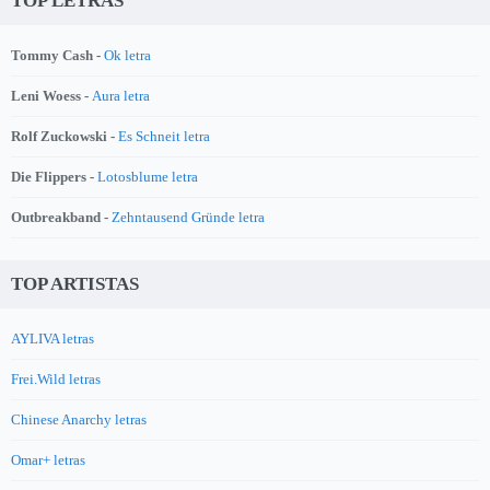
TOP LETRAS
Tommy Cash -
Ok letra
Leni Woess -
Aura letra
Rolf Zuckowski -
Es Schneit letra
Die Flippers -
Lotosblume letra
Outbreakband -
Zehntausend Gründe letra
TOP ARTISTAS
AYLIVA letras
Frei.Wild letras
Chinese Anarchy letras
Omar+ letras