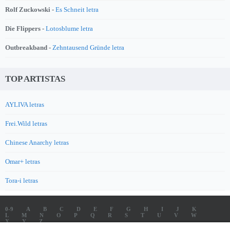
Rolf Zuckowski -
Es Schneit letra
Die Flippers -
Lotosblume letra
Outbreakband -
Zehntausend Gründe letra
TOP ARTISTAS
AYLIVA letras
Frei.Wild letras
Chinese Anarchy letras
Omar+ letras
Tora-i letras
0-9
A
B
C
D
E
F
G
H
I
J
K
L
M
N
O
P
Q
R
S
T
U
V
W
X
Y
Z