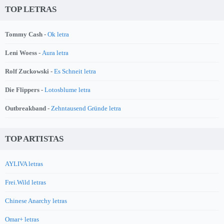
TOP LETRAS
Tommy Cash -
Ok letra
Leni Woess -
Aura letra
Rolf Zuckowski -
Es Schneit letra
Die Flippers -
Lotosblume letra
Outbreakband -
Zehntausend Gründe letra
TOP ARTISTAS
AYLIVA letras
Frei.Wild letras
Chinese Anarchy letras
Omar+ letras