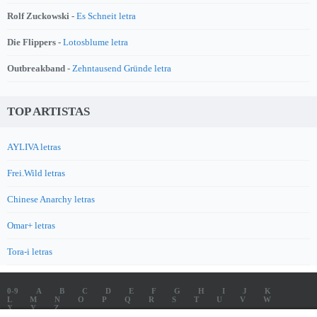
Rolf Zuckowski -
Es Schneit letra
Die Flippers -
Lotosblume letra
Outbreakband -
Zehntausend Gründe letra
TOP ARTISTAS
AYLIVA letras
Frei.Wild letras
Chinese Anarchy letras
Omar+ letras
Tora-i letras
0-9
A
B
C
D
E
F
G
H
I
J
K
L
M
N
O
P
Q
R
S
T
U
V
W
X
Y
Z