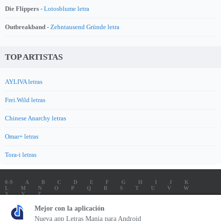
Die Flippers -
Lotosblume letra
Outbreakband -
Zehntausend Gründe letra
TOP ARTISTAS
AYLIVA letras
Frei.Wild letras
Chinese Anarchy letras
Omar+ letras
Tora-i letras
0-9
A
B
C
D
E
F
G
H
I
J
K
L
M
N
O
P
Q
R
S
T
U
V
W
X
Y
Z
LETRAS
SOUNDTRACK LETRAS
TOP 100 ARTISTAS
Mejor con la aplicación
TOP 100 LETRAS
ENVIA LETRAS
Nueva app Letras Mania para Android