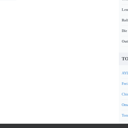
Len
Rol
Die
Out
TO
AYL
Frei
Chi
Oma
Tora