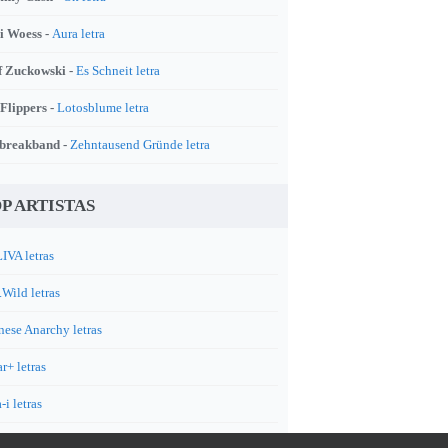
i Woess -
Aura letra
f Zuckowski -
Es Schneit letra
 Flippers -
Lotosblume letra
breakband -
Zehntausend Gründe letra
P ARTISTAS
IVA letras
.Wild letras
nese Anarchy letras
r+ letras
-i letras