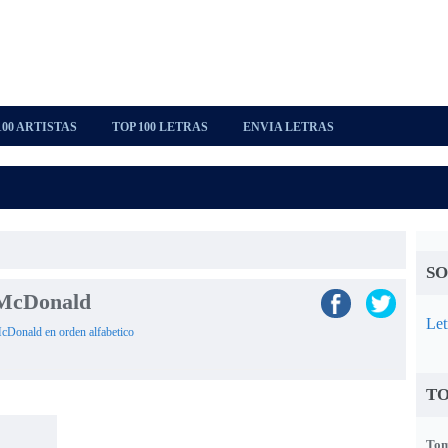
100 ARTISTAS
TOP 100 LETRAS
ENVIA LETRAS
SO
 McDonald
Let
McDonald en orden alfabetico
TO
Tom