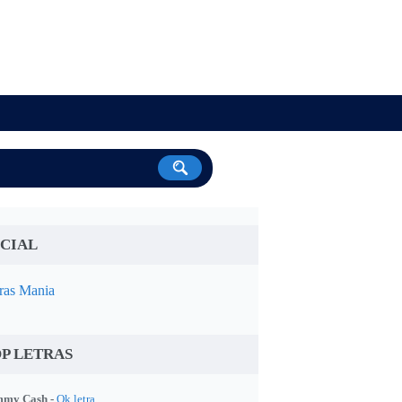
CIAL
ras Mania
P LETRAS
my Cash -
Ok letra