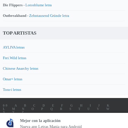
Die Flippers -
Lotosblume letra
Outbreakband -
Zehntausend Gründe letra
TOP ARTISTAS
AYLIVA letras
Frei.Wild letras
Chinese Anarchy letras
Omar+ letras
Tora-i letras
0-9
A
B
C
D
E
F
G
H
I
J
K
L
M
N
O
P
Q
R
S
T
U
V
W
X
Y
Z
LETRAS
SOUNDTRACK LETRAS
TOP 100 ARTISTAS
Mejor con la aplicación
TOP 100 LETRAS
ENVIA LETRAS
Nueva app Letras Mania para Android