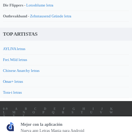
Die Flippers -
Lotosblume letra
Outbreakband -
Zehntausend Gründe letra
TOP ARTISTAS
AYLIVA letras
Frei.Wild letras
Chinese Anarchy letras
Omar+ letras
Tora-i letras
0-9
A
B
C
D
E
F
G
H
I
J
K
L
M
N
O
P
Q
R
S
T
U
V
W
X
Y
Z
LETRAS
SOUNDTRACK LETRAS
TOP 100 ARTISTAS
Mejor con la aplicación
TOP 100 LETRAS
ENVIA LETRAS
Nueva app Letras Mania para Android