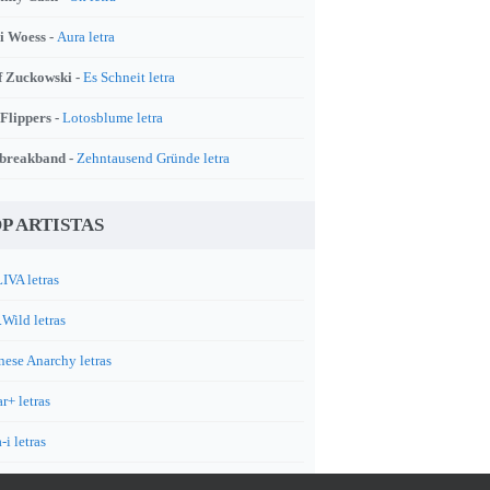
i Woess -
Aura letra
f Zuckowski -
Es Schneit letra
 Flippers -
Lotosblume letra
breakband -
Zehntausend Gründe letra
P ARTISTAS
IVA letras
.Wild letras
nese Anarchy letras
r+ letras
-i letras