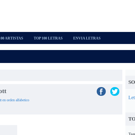
100 ARTISTAS
TOP 100 LETRAS
ENVIA LETRAS
SO
ott
Let
tt en orden alfabetico
TO
Tom