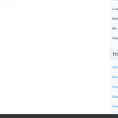
Len
Rol
Die
Out
TO
AYL
Frei
Chi
Oma
Tora