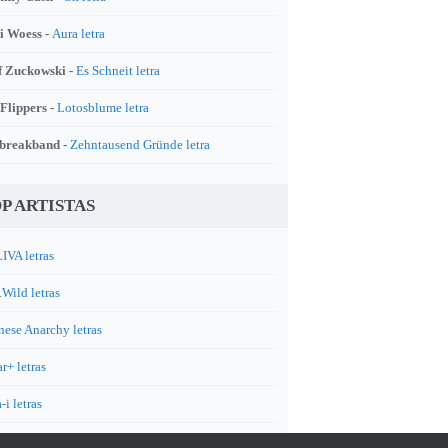
i Woess -
Aura letra
f Zuckowski -
Es Schneit letra
 Flippers -
Lotosblume letra
breakband -
Zehntausend Gründe letra
P ARTISTAS
IVA letras
.Wild letras
nese Anarchy letras
r+ letras
-i letras