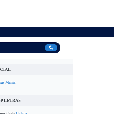
CIAL
ras Mania
P LETRAS
my Cash -
Ok letra