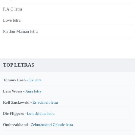
F.A.C letra
Lové letra
Pardon Maman letra
TOP LETRAS
Tommy Cash -
Ok letra
Leni Woess -
Aura letra
Rolf Zuckowski -
Es Schneit letra
Die Flippers -
Lotosblume letra
Outbreakband -
Zehntausend Gründe letra