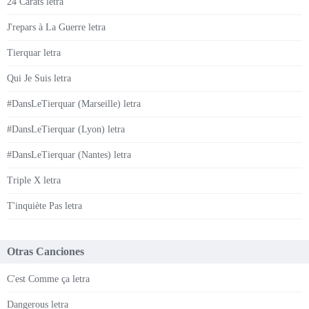
24 Carats letra
J'repars à La Guerre letra
Tierquar letra
Qui Je Suis letra
#DansLeTierquar (Marseille) letra
#DansLeTierquar (Lyon) letra
#DansLeTierquar (Nantes) letra
Triple X letra
T'inquiète Pas letra
Otras Canciones
C'est Comme ça letra
Dangerous letra