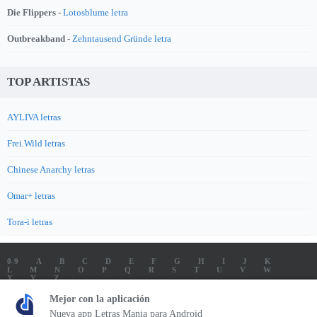
Die Flippers -
Lotosblume letra
Outbreakband -
Zehntausend Gründe letra
TOP ARTISTAS
AYLIVA letras
Frei.Wild letras
Chinese Anarchy letras
Omar+ letras
Tora-i letras
0-9
A
B
C
D
E
F
G
H
I
J
K
L
M
N
O
P
Q
R
S
T
U
V
W
X
Y
Z
LETRAS
SOUNDTRACK LETRAS
TOP 100 ARTISTAS
Mejor con la aplicación
TOP 100 LETRAS
ENVIA LETRAS
Nueva app Letras Mania para Android