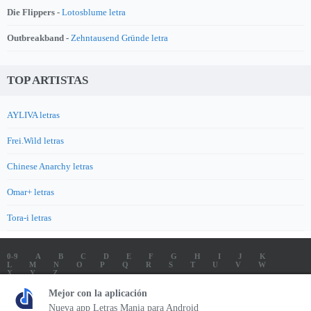
Die Flippers -
Lotosblume letra
Outbreakband -
Zehntausend Gründe letra
TOP ARTISTAS
AYLIVA letras
Frei.Wild letras
Chinese Anarchy letras
Omar+ letras
Tora-i letras
0-9
A
B
C
D
E
F
G
H
I
J
K
L
M
N
O
P
Q
R
S
T
U
V
W
X
Y
Z
LETRAS
SOUNDTRACK LETRAS
TOP 100 ARTISTAS
Mejor con la aplicación
TOP 100 LETRAS
ENVIA LETRAS
Nueva app Letras Mania para Android