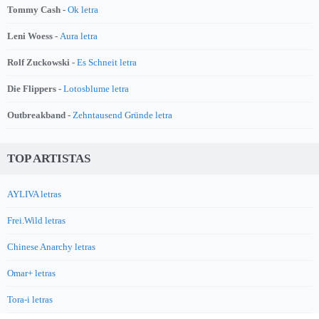
Tommy Cash -
Ok letra
Leni Woess -
Aura letra
Rolf Zuckowski -
Es Schneit letra
Die Flippers -
Lotosblume letra
Outbreakband -
Zehntausend Gründe letra
TOP ARTISTAS
AYLIVA letras
Frei.Wild letras
Chinese Anarchy letras
Omar+ letras
Tora-i letras