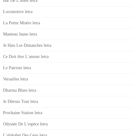
Bar De L'hôtel letra
Locomotive letra
La Petite Misère letra
Manteau Jaune letra
Je Hais Les Dimanches letra
Ce Doit être L'amour letra
Le Patriote letra
Versailles letra
Dharma Blues letra
Je Détruis Tout letra
Prochaine Station letra
Odyssée De L'espèce letra
L'alphabet Des Gens letra