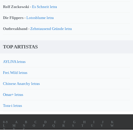
Rolf Zuckowski -
Es Schneit letra
Die Flippers -
Lotosblume letra
Outbreakband -
Zehntausend Gründe letra
TOP ARTISTAS
AYLIVA letras
Frei.Wild letras
Chinese Anarchy letras
Omar+ letras
Tora-i letras
0-9
A
B
C
D
E
F
G
H
I
J
K
L
M
N
O
P
Q
R
S
T
U
V
W
X
Y
Z