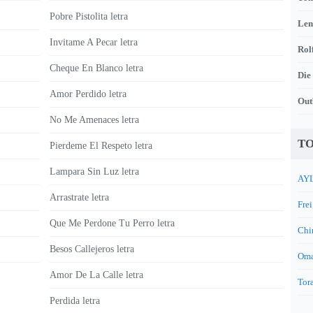
Pobre Pistolita letra
Len
Invitame A Pecar letra
Rol
Cheque En Blanco letra
Die
Amor Perdido letra
Out
No Me Amenaces letra
TO
Pierdeme El Respeto letra
Lampara Sin Luz letra
AYL
Arrastrate letra
Frei
Que Me Perdone Tu Perro letra
Chi
Besos Callejeros letra
Oma
Amor De La Calle letra
Tora
Perdida letra