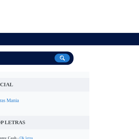
CIAL
ras Mania
P LETRAS
my Cash -
Ok letra