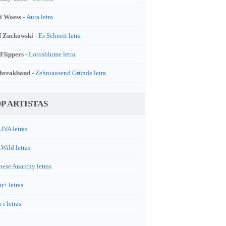
i Woess -
Aura letra
f Zuckowski -
Es Schneit letra
 Flippers -
Lotosblume letra
breakband -
Zehntausend Gründe letra
P ARTISTAS
IVA letras
.Wild letras
nese Anarchy letras
r+ letras
-i letras