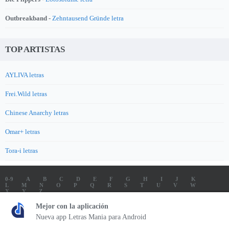
Outbreakband -
Zehntausend Gründe letra
TOP ARTISTAS
AYLIVA letras
Frei.Wild letras
Chinese Anarchy letras
Omar+ letras
Tora-i letras
0-9
A
B
C
D
E
F
G
H
I
J
K
L
M
N
O
P
Q
R
S
T
U
V
W
X
Y
Z
LETRAS
SOUNDTRACK LETRAS
TOP 100 ARTISTAS
Mejor con la aplicación
TOP 100 LETRAS
ENVIA LETRAS
Nueva app Letras Mania para Android
Letrasmania.com - Copyright © 2026 - All Rights Reserved