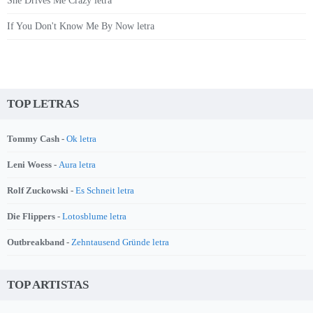
She Drives Me Crazy letra
If You Don't Know Me By Now letra
TOP LETRAS
Tommy Cash -
Ok letra
Leni Woess -
Aura letra
Rolf Zuckowski -
Es Schneit letra
Die Flippers -
Lotosblume letra
Outbreakband -
Zehntausend Gründe letra
TOP ARTISTAS