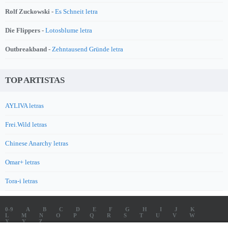
Rolf Zuckowski -
Es Schneit letra
Die Flippers -
Lotosblume letra
Outbreakband -
Zehntausend Gründe letra
TOP ARTISTAS
AYLIVA letras
Frei.Wild letras
Chinese Anarchy letras
Omar+ letras
Tora-i letras
0-9
A
B
C
D
E
F
G
H
I
J
K
L
M
N
O
P
Q
R
S
T
U
V
W
X
Y
Z