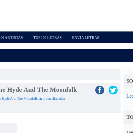
100 ARTISTAS
TOP 100 LETRAS
ENVIA LETRAS
SO
ine Hyde And The Moonfolk
Let
line Hyde And The Moonfolk en orden alfabetico
TO
Tom