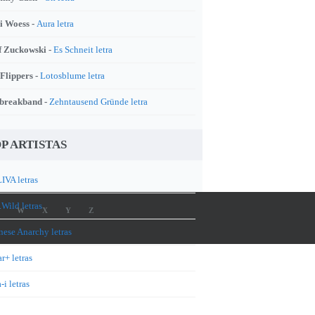
i Woess -
Aura letra
f Zuckowski -
Es Schneit letra
 Flippers -
Lotosblume letra
breakband -
Zehntausend Gründe letra
P ARTISTAS
IVA letras
.Wild letras
W
X
Y
Z
nese Anarchy letras
r+ letras
-i letras