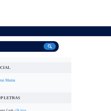
CIAL
ras Mania
P LETRAS
my Cash -
Ok letra