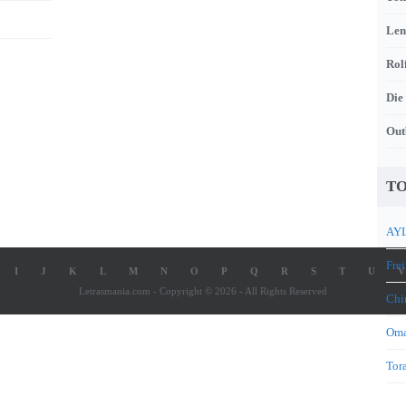
Len
Rol
Die
Out
TO
AYL
Frei
I
J
K
L
M
N
O
P
Q
R
S
T
U
V
Letrasmania.com - Copyright © 2026 - All Rights Reserved
Chi
Oma
Tora