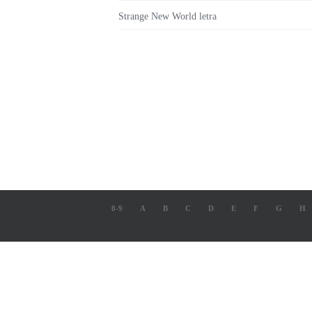
Strange New World letra
0-9
A
B
C
D
E
F
G
H