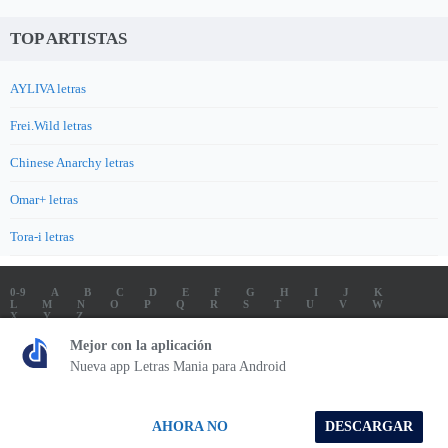
TOP ARTISTAS
AYLIVA letras
Frei.Wild letras
Chinese Anarchy letras
Omar+ letras
Tora-i letras
0-9
A
B
C
D
E
F
G
H
I
J
K
L
M
N
O
P
Q
R
S
T
U
V
W
X
Y
Z
LETRAS
SOUNDTRACK LETRAS
TOP 100 ARTISTAS
Mejor con la aplicación
TOP 100 LETRAS
ENVIA LETRAS
Nueva app Letras Mania para Android
Letrasmania.com - Copyright © 2026 - All Rights Reserved
AHORA NO
DESCARGAR