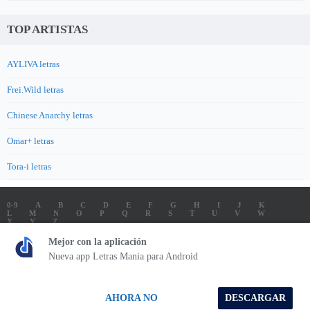
TOP ARTISTAS
AYLIVA letras
Frei.Wild letras
Chinese Anarchy letras
Omar+ letras
Tora-i letras
0-9
A
B
C
D
E
F
G
H
I
J
K
L
M
N
O
P
Q
R
S
T
U
V
W
X
Y
Z
LETRAS
SOUNDTRACK LETRAS
TOP 100 ARTISTAS
Mejor con la aplicación
TOP 100 LETRAS
ENVIA LETRAS
Nueva app Letras Mania para Android
Letrasmania.com - Copyright © 2026 - All Rights Reserved
AHORA NO
DESCARGAR