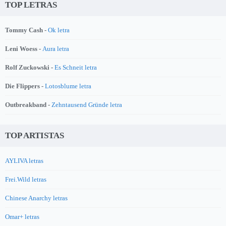
TOP LETRAS
Tommy Cash -
Ok letra
Leni Woess -
Aura letra
Rolf Zuckowski -
Es Schneit letra
Die Flippers -
Lotosblume letra
Outbreakband -
Zehntausend Gründe letra
TOP ARTISTAS
AYLIVA letras
Frei.Wild letras
Chinese Anarchy letras
Omar+ letras