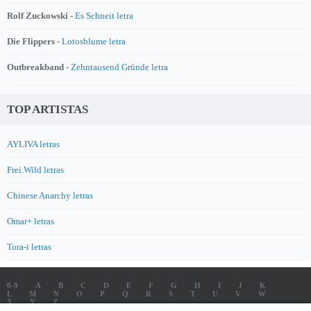
Rolf Zuckowski -
Es Schneit letra
Die Flippers -
Lotosblume letra
Outbreakband -
Zehntausend Gründe letra
TOP ARTISTAS
AYLIVA letras
Frei.Wild letras
Chinese Anarchy letras
Omar+ letras
Tora-i letras
0-9
A
B
C
D
E
F
G
H
I
J
K
L
M
N
O
P
Q
R
S
T
U
V
W
X
Y
Z