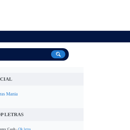
CIAL
ras Mania
P LETRAS
my Cash -
Ok letra