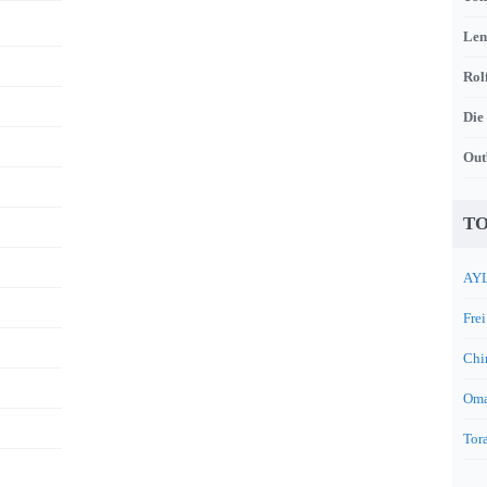
Len
Rol
Die
Out
TO
AYL
Frei
Chi
Oma
Tora