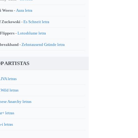
i Woess -
Aura letra
f Zuckowski -
Es Schneit letra
 Flippers -
Lotosblume letra
breakband -
Zehntausend Gründe letra
P ARTISTAS
IVA letras
.Wild letras
nese Anarchy letras
r+ letras
-i letras