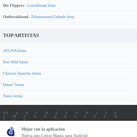
Die Flippers -
Lotosblume letra
Outbreakband -
Zehntausend Gründe letra
TOP ARTISTAS
AYLIVA letras
Frei.Wild letras
Chinese Anarchy letras
Omar+ letras
Tora-i letras
0-9
A
B
C
D
E
F
G
H
I
J
K
L
M
N
O
P
Q
R
S
T
U
V
W
X
Y
Z
LETRAS
SOUNDTRACK LETRAS
TOP 100 ARTISTAS
Mejor con la aplicación
TOP 100 LETRAS
ENVIA LETRAS
Nueva app Letras Mania para Android