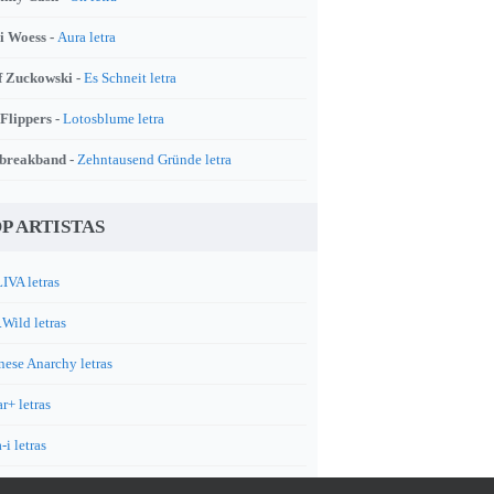
i Woess -
Aura letra
f Zuckowski -
Es Schneit letra
 Flippers -
Lotosblume letra
breakband -
Zehntausend Gründe letra
P ARTISTAS
IVA letras
.Wild letras
nese Anarchy letras
r+ letras
-i letras