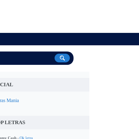
CIAL
ras Mania
P LETRAS
my Cash -
Ok letra