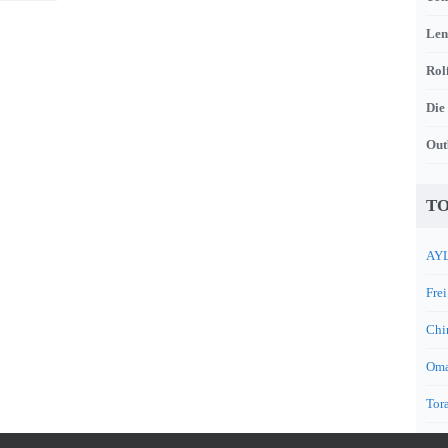
Len
Rol
Die
Out
TO
AYL
Frei
Chi
Oma
Tora