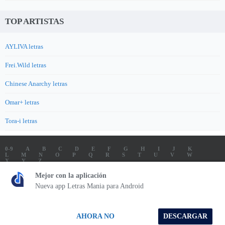
TOP ARTISTAS
AYLIVA letras
Frei.Wild letras
Chinese Anarchy letras
Omar+ letras
Tora-i letras
0-9
A
B
C
D
E
F
G
H
I
J
K
L
M
N
O
P
Q
R
S
T
U
V
W
X
Y
Z
LETRAS
SOUNDTRACK LETRAS
TOP 100 ARTISTAS
Mejor con la aplicación
TOP 100 LETRAS
ENVIA LETRAS
Nueva app Letras Mania para Android
Letrasmania.com - Copyright © 2026 - All Rights Reserved
AHORA NO
DESCARGAR