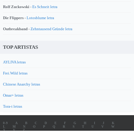
Rolf Zuckowski -
Es Schneit letra
Die Flippers -
Lotosblume letra
Outbreakband -
Zehntausend Gründe letra
TOP ARTISTAS
AYLIVA letras
Frei.Wild letras
Chinese Anarchy letras
Omar+ letras
Tora-i letras
0-9
A
B
C
D
E
F
G
H
I
J
K
L
M
N
O
P
Q
R
S
T
U
V
W
X
Y
Z