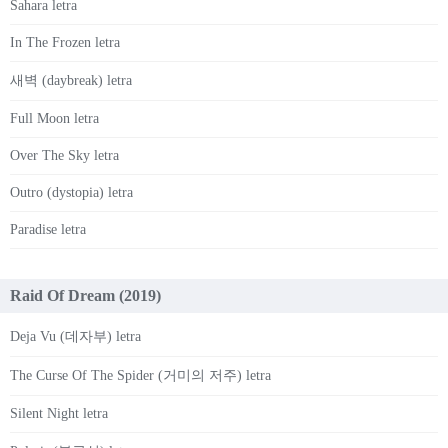
Sahara letra
In The Frozen letra
새벽 (daybreak) letra
Full Moon letra
Over The Sky letra
Outro (dystopia) letra
Paradise letra
Raid Of Dream (2019)
Deja Vu (데자부) letra
The Curse Of The Spider (거미의 저주) letra
Silent Night letra