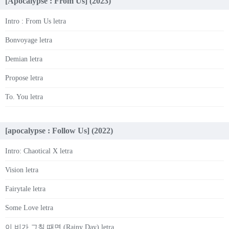
[Apocalypse : From Us] (2023)
Intro : From Us letra
Bonvoyage letra
Demian letra
Propose letra
To. You letra
[apocalypse : Follow Us] (2022)
Intro: Chaotical X letra
Vision letra
Fairytale letra
Some Love letra
이 비가 그칠 때면 (Rainy Day) letra