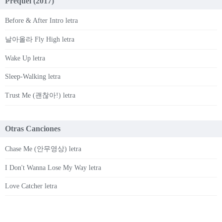
Prequel (2017)
Before & After Intro letra
날아올라 Fly High letra
Wake Up letra
Sleep-Walking letra
Trust Me (괜찮아!) letra
Otras Canciones
Chase Me (안무영상) letra
I Don't Wanna Lose My Way letra
Love Catcher letra