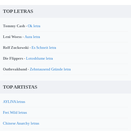
TOP LETRAS
Tommy Cash -
Ok letra
Leni Woess -
Aura letra
Rolf Zuckowski -
Es Schneit letra
Die Flippers -
Lotosblume letra
Outbreakband -
Zehntausend Gründe letra
TOP ARTISTAS
AYLIVA letras
Frei.Wild letras
Chinese Anarchy letras