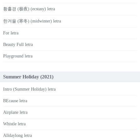
황홀경 (极夜) (ecstasy) letra
한겨울 (寒冬) (midwinter) letra
For letra
Beauty Full letra
Playground letra
Summer Holiday (2021)
Intro (Summer Holiday) letra
BEcause letra
Airplane letra
Whistle letra
Alldaylong letra