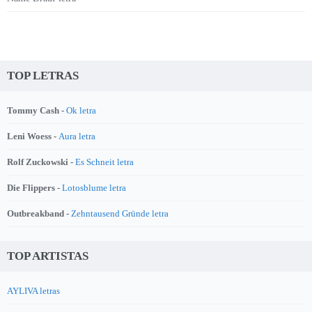
TOP LETRAS
Tommy Cash -
Ok letra
Leni Woess -
Aura letra
Rolf Zuckowski -
Es Schneit letra
Die Flippers -
Lotosblume letra
Outbreakband -
Zehntausend Gründe letra
TOP ARTISTAS
AYLIVA letras