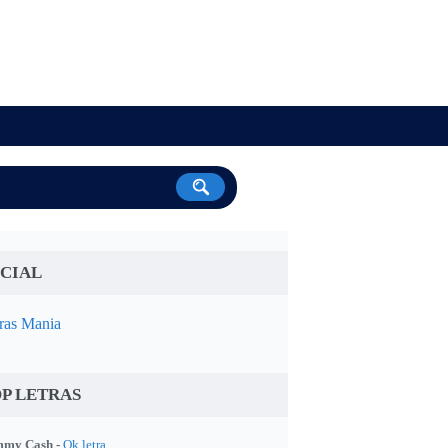
CIAL
ras Mania
P LETRAS
my Cash -
Ok letra