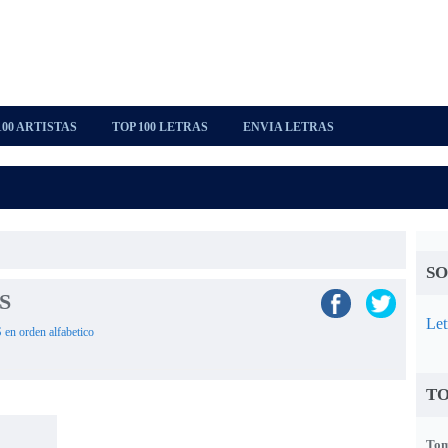
100 ARTISTAS
TOP 100 LETRAS
ENVIA LETRAS
SO
US
Let
S en orden alfabetico
TO
Tom