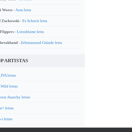
i Woess -
Aura letra
f Zuckowski -
Es Schneit letra
 Flippers -
Lotosblume letra
breakband -
Zehntausend Gründe letra
P ARTISTAS
IVA letras
.Wild letras
nese Anarchy letras
r+ letras
-i letras