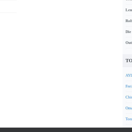
Len
Rol
Die
Out
TO
AYL
Frei
Chi
Oma
Tora