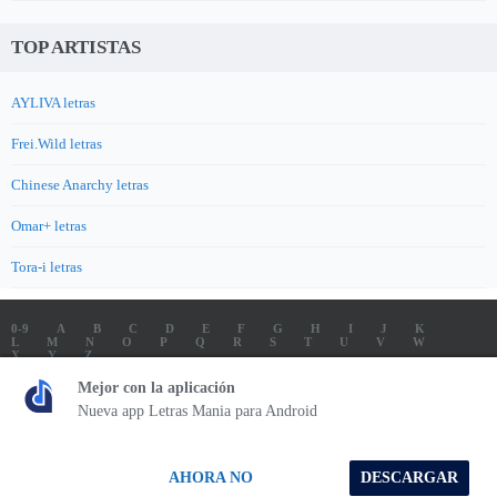
TOP ARTISTAS
AYLIVA letras
Frei.Wild letras
Chinese Anarchy letras
Omar+ letras
Tora-i letras
0-9
A
B
C
D
E
F
G
H
I
J
K
L
M
N
O
P
Q
R
S
T
U
V
W
X
Y
Z
LETRAS
SOUNDTRACK LETRAS
TOP 100 ARTISTAS
Mejor con la aplicación
TOP 100 LETRAS
ENVIA LETRAS
Nueva app Letras Mania para Android
Letrasmania.com - Copyright © 2026 - All Rights Reserved
AHORA NO
DESCARGAR