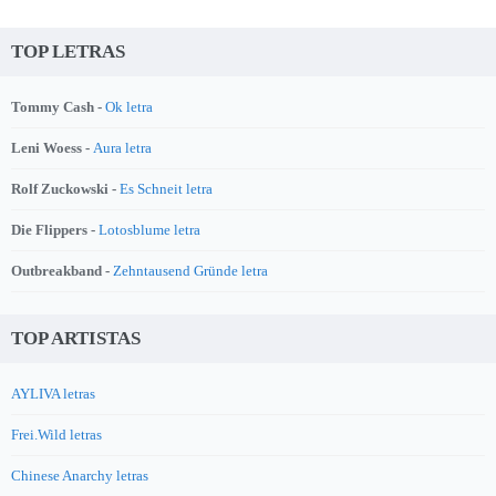
TOP LETRAS
Tommy Cash -
Ok letra
Leni Woess -
Aura letra
Rolf Zuckowski -
Es Schneit letra
Die Flippers -
Lotosblume letra
Outbreakband -
Zehntausend Gründe letra
TOP ARTISTAS
AYLIVA letras
Frei.Wild letras
Chinese Anarchy letras