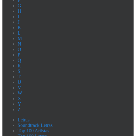
F
G
H
I
J
K
L
M
N
O
P
Q
R
S
T
U
V
W
X
Y
Z
Letras
Soundtrack Letras
Top 100 Artistas