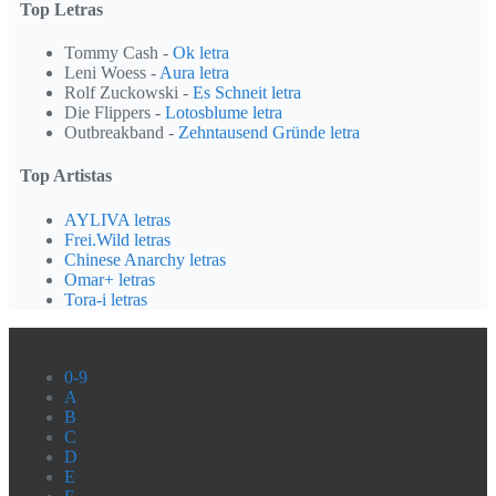
Top Letras
Tommy Cash -
Ok letra
Leni Woess -
Aura letra
Rolf Zuckowski -
Es Schneit letra
Die Flippers -
Lotosblume letra
Outbreakband -
Zehntausend Gründe letra
Top Artistas
AYLIVA letras
Frei.Wild letras
Chinese Anarchy letras
Omar+ letras
Tora-i letras
0-9
A
B
C
D
E