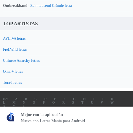
Outbreakband -
Zehntausend Gründe letra
TOP ARTISTAS
AYLIVA letras
Frei.Wild letras
Chinese Anarchy letras
Omar+ letras
Tora-i letras
0-9
A
B
C
D
E
F
G
H
I
J
K
L
M
N
O
P
Q
R
S
T
U
V
W
X
Y
Z
LETRAS
SOUNDTRACK LETRAS
TOP 100 ARTISTAS
Mejor con la aplicación
TOP 100 LETRAS
ENVIA LETRAS
Nueva app Letras Mania para Android
Letrasmania.com - Copyright © 2026 - All Rights Reserved