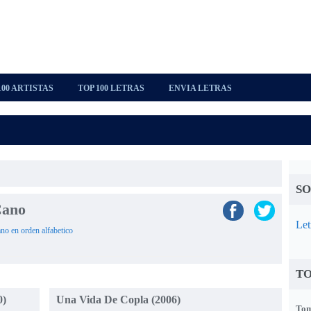
100 ARTISTAS
TOP 100 LETRAS
ENVIA LETRAS
SO
Cano
Let
ano en orden alfabetico
TO
0)
Una Vida De Copla (2006)
Tom