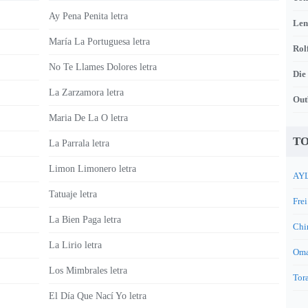
Ay Pena Penita letra
Len
María La Portuguesa letra
Rol
No Te Llames Dolores letra
Die
La Zarzamora letra
Out
Maria De La O letra
TO
La Parrala letra
Limon Limonero letra
AYL
Tatuaje letra
Frei
La Bien Paga letra
Chi
La Lirio letra
Oma
Los Mimbrales letra
Tora
El Día Que Nací Yo letra