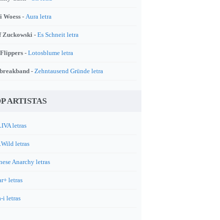
i Woess -
Aura letra
f Zuckowski -
Es Schneit letra
 Flippers -
Lotosblume letra
breakband -
Zehntausend Gründe letra
P ARTISTAS
IVA letras
.Wild letras
nese Anarchy letras
r+ letras
-i letras