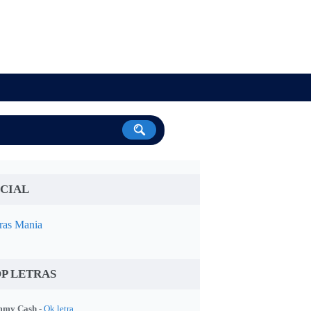
CIAL
ras Mania
P LETRAS
my Cash -
Ok letra