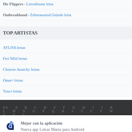
Die Flippers -
Lotosblume letra
Outbreakband -
Zehntausend Gründe letra
TOP ARTISTAS
AYLIVA letras
Frei.Wild letras
Chinese Anarchy letras
Omar+ letras
Tora-i letras
0-9
A
B
C
D
E
F
G
H
I
J
K
L
M
N
O
P
Q
R
S
T
U
V
W
X
Y
Z
LETRAS
SOUNDTRACK LETRAS
TOP 100 ARTISTAS
Mejor con la aplicación
TOP 100 LETRAS
ENVIA LETRAS
Nueva app Letras Mania para Android
Letrasmania.com - Copyright © 2026 - All Rights Reserved