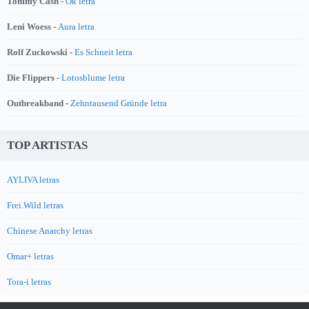
Tommy Cash -
Ok letra
Leni Woess -
Aura letra
Rolf Zuckowski -
Es Schneit letra
Die Flippers -
Lotosblume letra
Outbreakband -
Zehntausend Gründe letra
TOP ARTISTAS
AYLIVA letras
Frei.Wild letras
Chinese Anarchy letras
Omar+ letras
Tora-i letras