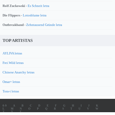
Rolf Zuckowski -
Es Schneit letra
Die Flippers -
Lotosblume letra
Outbreakband -
Zehntausend Gründe letra
TOP ARTISTAS
AYLIVA letras
Frei.Wild letras
Chinese Anarchy letras
Omar+ letras
Tora-i letras
0-9
A
B
C
D
E
F
G
H
I
J
K
L
M
N
O
P
Q
R
S
T
U
V
W
X
Y
Z