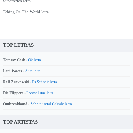
Superb*tch letra
Taking On The World letra
TOP LETRAS
Tommy Cash -
Ok letra
Leni Woess -
Aura letra
Rolf Zuckowski -
Es Schneit letra
Die Flippers -
Lotosblume letra
Outbreakband -
Zehntausend Gründe letra
TOP ARTISTAS